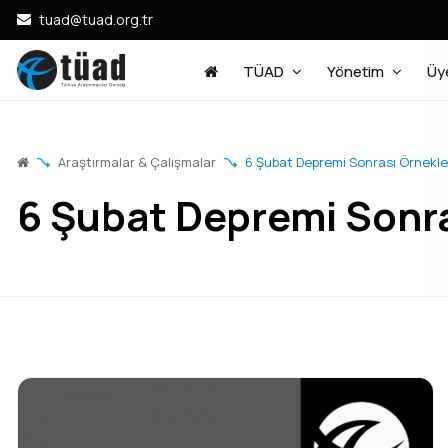
tuad@tuad.org.tr
TÜAD
Yönetim
Üye
Araştırmalar & Çalışmalar
6 Şubat Depremi Sonrası Örnekl
6 Şubat Depremi Sonr