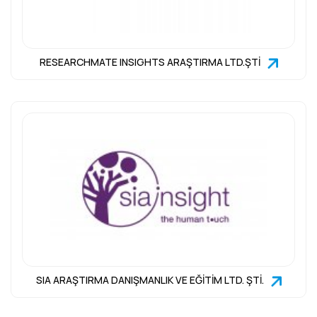
RESEARCHMATE INSIGHTS ARAŞTIRMA LTD.ŞTİ
SIA ARAŞTIRMA DANIŞMANLIK VE EĞİTİM LTD. ŞTİ.