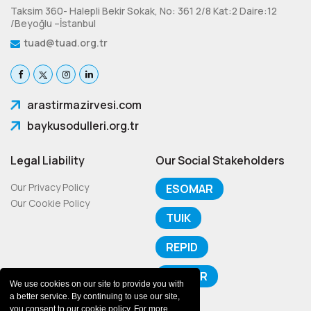
Taksim 360- Halepli Bekir Sokak, No: 361 2/8 Kat:2 Daire:12
/Beyoğlu –İstanbul
tuad@tuad.org.tr
arastirmazirvesi.com
baykusodulleri.org.tr
Legal Liability
Our Social Stakeholders
Our Privacy Policy
ESOMAR
Our Cookie Policy
TUIK
REPID
WAPOR
We use cookies on our site to provide you with
a better service. By continuing to use our site,
you consent to our cookie policy. For more