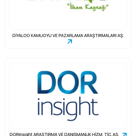
DİYALOG KAMUOYU VE PAZARLAMA ARAŞTIRMALARI AŞ.
DORinsight ARAŞTIRMA VE DANIŞMANLIK HİZM. TİC. AŞ.