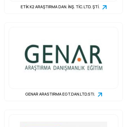
ETİK K2 ARAŞTIRMA DAN. İNŞ. TİC. LTD. ŞTİ.
GENAR ARASTIRMA EGT.DAN.LTD.STI.